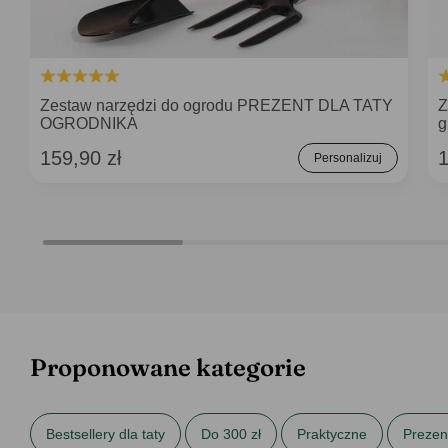
Zestaw narzędzi do ogrodu PREZENT DLA TATY
Z
OGRODNIKA
g
159,90 zł
1
Personalizuj
Proponowane kategorie
Bestsellery dla taty
Do 300 zł
Praktyczne
Prezent