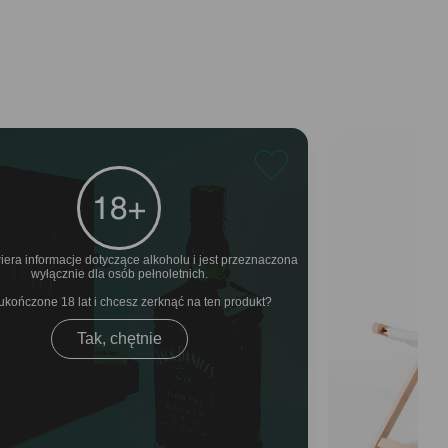
iera informacje dotyczące alkoholu i jest przeznaczona
wyłącznie dla osób pełnoletnich.
ukończone 18 lat i chcesz zerknąć na ten produkt
Tak, chętnie