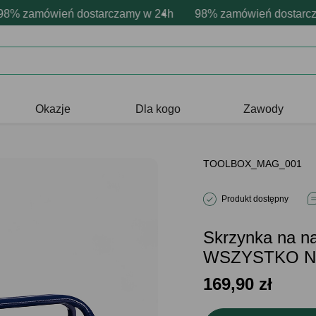
rsonalizacja produktów
ywne emocje - zawsze udane prezenty
 zamówień dostarczamy w 24h
Profesjonalna i darmowa personali
98% zamówień dostarczam
Prezentujemy pozyty
Okazje
Dla kogo
Zawody
TOOLBOX_MAG_001
Produkt dostępny
Skrzynka na n
WSZYSTKO N
169,90
zł