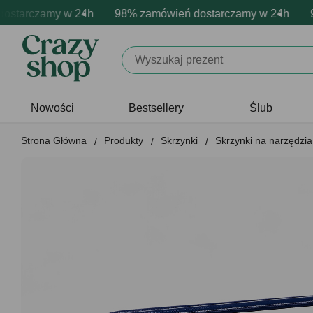
arczamy w 24h
mowa personalizacja produktów
ywne emocje - zawsze udane prezenty
98% zamówień dostarczamy w 24h
Profesjonalna i darmowa pe
Prezentujemy pozyt
98%
Nowości
Bestsellery
Ślub
Strona Główna
Produkty
Skrzynki
Skrzynki na narzędzia