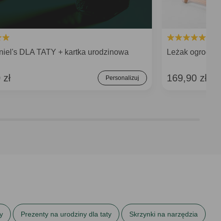
niel's DLA TATY + kartka urodzinowa
Leżak ogrodo
 zł
169,90 zł
Personalizuj
y
Prezenty na urodziny dla taty
Skrzynki na narzędzia