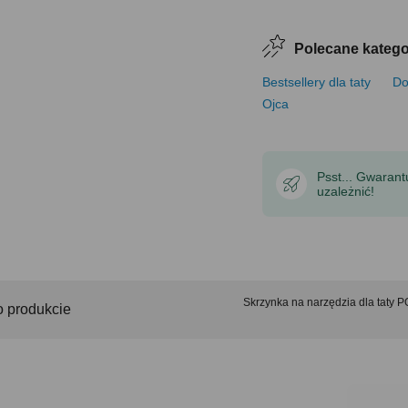
Polecane katego
Bestsellery dla taty
Do
Ojca
Psst... Gwaran
uzależnić!
Skrzynka na narzędzia dla ta
o produkcie