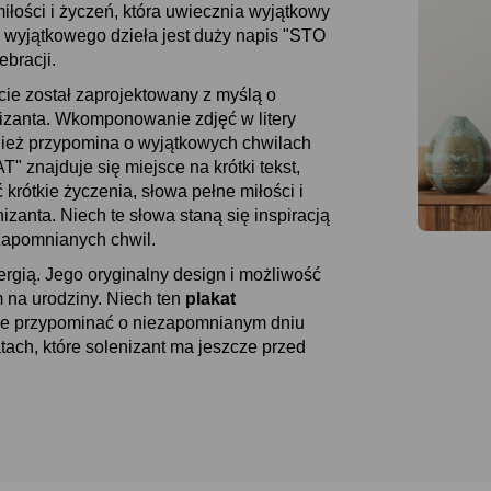
iłości i życzeń, która uwiecznia wyjątkowy
wyjątkowego dzieła jest duży napis "STO
ebracji.
cie został zaprojektowany z myślą o
izanta. Wkomponowanie zdjęć w litery
wnież przypomina o wyjątkowych chwilach
" znajduje się miejsce na krótki tekst,
 krótkie życzenia, słowa pełne miłości i
izanta. Niech te słowa staną się inspiracją
ezapomnianych chwil.
ergią. Jego oryginalny design i możliwość
m na urodziny. Niech ten
plakat
zie przypominać o niezapomnianym dniu
atach, które solenizant ma jeszcze przed