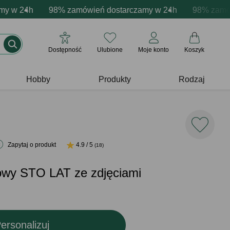
cja produktów
w 24h
e emocje - zawsze udane prezenty
98% zamówień dostarczamy w 24h
Profesjonalna i darmowa personalizacja pro
Prezentujemy pozytywn
98% zamówień
Dostępność
Ulubione
Moje konto
Koszyk
Hobby
Produkty
Rodzaj
Zapytaj o produkt
4.9 / 5
(18)
nowy STO LAT ze zdjęciami
ersonalizuj