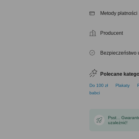
Metody płatności
Producent
Bezpieczeństwo 
Polecane katego
Do 100 zł
Plakaty
babci
Psst... Gwaran
uzależnić!