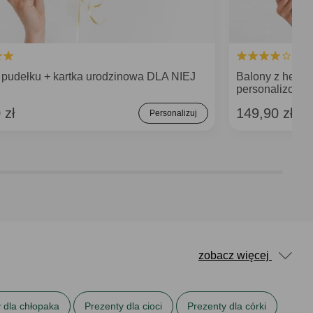
 pudełku + kartka urodzinowa DLA NIEJ
Balony z hele
personalizowa
 zł
149,90 zł
Personalizuj
zobacz więcej
 dla chłopaka
Prezenty dla cioci
Prezenty dla córki