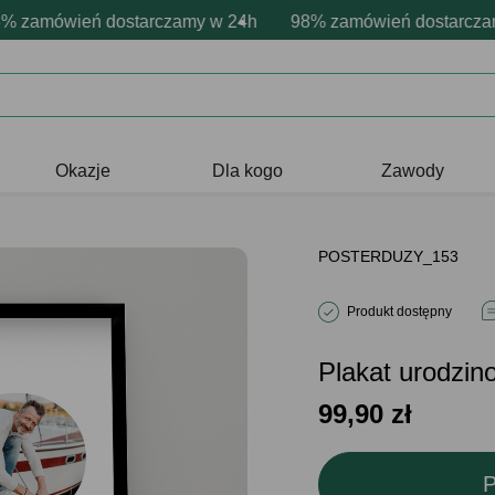
onalizacja produktów
ne emocje - zawsze udane prezenty
amówień dostarczamy w 24h
Profesjonalna i darmowa personaliza
98% zamówień dostarczamy 
Prezentujemy pozytywn
Okazje
Dla kogo
Zawody
POSTERDUZY_153
Produkt dostępny
Plakat urodzi
99,90
zł
P