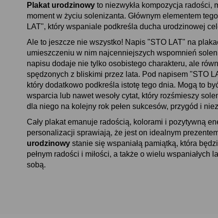
Plakat urodzinowy
to niezwykła kompozycja radości, m
moment w życiu solenizanta. Głównym elementem tego 
LAT", który wspaniale podkreśla ducha urodzinowej cel
Ale to jeszcze nie wszystko! Napis "STO LAT" na plaka
umieszczeniu w nim najcenniejszych wspomnień solen
napisu dodaje nie tylko osobistego charakteru, ale ró
spędzonych z bliskimi przez lata. Pod napisem "STO LAT
który dodatkowo podkreśla istotę tego dnia. Mogą to być
wsparcia lub nawet wesoły cytat, który rozśmieszy solen
dla niego na kolejny rok pełen sukcesów, przygód i ni
Cały plakat emanuje radością, kolorami i pozytywną en
personalizacji sprawiają, że jest on idealnym prezente
urodzinowy
stanie się wspaniałą pamiątką, która będ
pełnym radości i miłości, a także o wielu wspaniałych l
sobą.