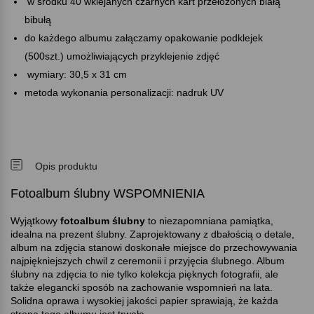
w środku 40 wklejanych czarnych kart przełożonych białą
bibułą
do każdego albumu załączamy opakowanie podklejek
(500szt.) umożliwiających przyklejenie zdjęć
wymiary: 30,5 x 31 cm
metoda wykonania personalizacji: nadruk UV
Opis produktu
Fotoalbum ślubny WSPOMNIENIA
Wyjątkowy
fotoalbum ślubny
to niezapomniana pamiątka,
idealna na prezent ślubny. Zaprojektowany z dbałością o detale,
album na zdjęcia stanowi doskonałe miejsce do przechowywania
najpiękniejszych chwil z ceremonii i przyjęcia ślubnego. Album
ślubny na zdjęcia to nie tylko kolekcja pięknych fotografii, ale
także elegancki sposób na zachowanie wspomnień na lata.
Solidna oprawa i wysokiej jakości papier sprawiają, że każda
strona tego albumu jest trwała.