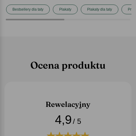
Bestsellery dla taty
Plakaty
Plakaty dla taty
Prez
Ocena produktu
Rewelacyjny
4,9
/ 5