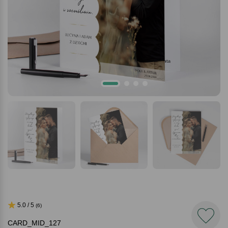
5.0 / 5
(6)
CARD_MID_127