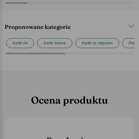
Proponowane kategorie
Kartki A4
Kartki ślubne
Kartki ze zdjęciem
Preze
Ocena produktu