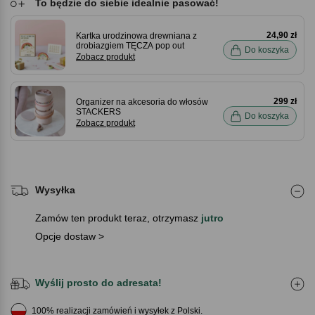
To będzie do siebie idealnie pasować!
24,90 zł
Kartka urodzinowa drewniana z
drobiazgiem TĘCZA pop out
Do koszyka
Zobacz produkt
299 zł
Organizer na akcesoria do włosów
STACKERS
Do koszyka
Zobacz produkt
Wysyłka
Zamów ten produkt teraz, otrzymasz
jutro
Opcje dostaw >
Wyślij prosto do adresata!
100% realizacji zamówień i wysyłek z Polski.