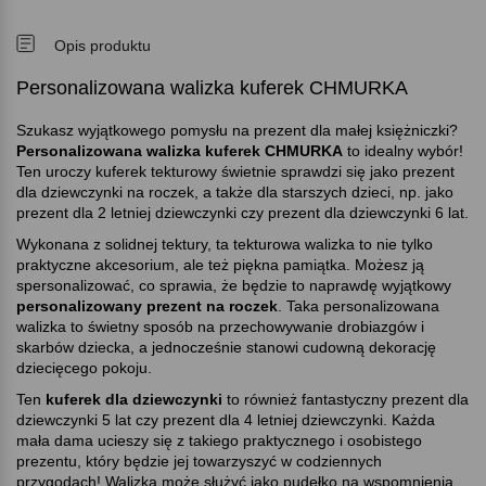
Opis produktu
Personalizowana walizka kuferek CHMURKA
Szukasz wyjątkowego pomysłu na prezent dla małej księżniczki
Personalizowana walizka kuferek CHMURKA
to idealny wybór!
Ten uroczy kuferek tekturowy świetnie sprawdzi się jako prezent
dla dziewczynki na roczek, a także dla starszych dzieci, np. jako
prezent dla 2 letniej dziewczynki czy prezent dla dziewczynki 6 lat.
Wykonana z solidnej tektury, ta tekturowa walizka to nie tylko
praktyczne akcesorium, ale też piękna pamiątka. Możesz ją
spersonalizować, co sprawia, że będzie to naprawdę wyjątkowy
personalizowany prezent na roczek
. Taka personalizowana
walizka to świetny sposób na przechowywanie drobiazgów i
skarbów dziecka, a jednocześnie stanowi cudowną dekorację
dziecięcego pokoju.
Ten
kuferek dla dziewczynki
to również fantastyczny prezent dla
dziewczynki 5 lat czy prezent dla 4 letniej dziewczynki. Każda
mała dama ucieszy się z takiego praktycznego i osobistego
prezentu, który będzie jej towarzyszyć w codziennych
przygodach! Walizka może służyć jako pudełko na wspomnienia