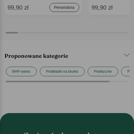
99,90 zł
99,90 zł
Personalizuj
Proponowane kategorie
BHP-owiec
Podkładki na biurko
Praktyczne
Pra