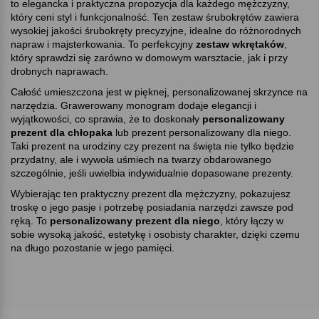
to elegancka i praktyczna propozycja dla każdego mężczyzny,
który ceni styl i funkcjonalność. Ten zestaw śrubokrętów zawiera
wysokiej jakości śrubokręty precyzyjne, idealne do różnorodnych
napraw i majsterkowania. To perfekcyjny
zestaw wkrętaków
,
który sprawdzi się zarówno w domowym warsztacie, jak i przy
drobnych naprawach.
Całość umieszczona jest w pięknej, personalizowanej skrzynce na
narzędzia. Grawerowany monogram dodaje elegancji i
wyjątkowości, co sprawia, że to doskonały
personalizowany
prezent dla chłopaka
lub prezent personalizowany dla niego.
Taki prezent na urodziny czy prezent na święta nie tylko będzie
przydatny, ale i wywoła uśmiech na twarzy obdarowanego
szczególnie, jeśli uwielbia indywidualnie dopasowane prezenty.
Wybierając ten praktyczny prezent dla mężczyzny, pokazujesz
troskę o jego pasje i potrzebę posiadania narzędzi zawsze pod
ręką. To
personalizowany prezent dla niego
, który łączy w
sobie wysoką jakość, estetykę i osobisty charakter, dzięki czemu
na długo pozostanie w jego pamięci.