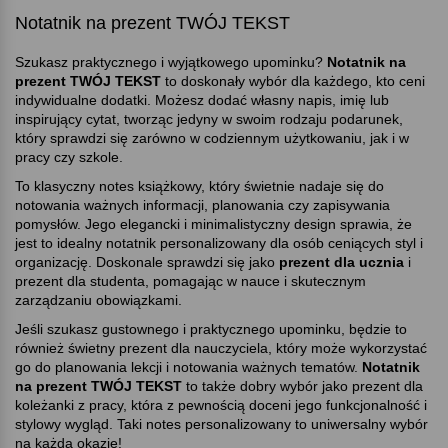
Notatnik na prezent TWÓJ TEKST
Szukasz praktycznego i wyjątkowego upominku
Notatnik na
prezent TWÓJ TEKST
to doskonały wybór dla każdego, kto ceni
indywidualne dodatki. Możesz dodać własny napis, imię lub
inspirujący cytat, tworząc jedyny w swoim rodzaju podarunek,
który sprawdzi się zarówno w codziennym użytkowaniu, jak i w
pracy czy szkole.
To klasyczny notes książkowy, który świetnie nadaje się do
notowania ważnych informacji, planowania czy zapisywania
pomysłów. Jego elegancki i minimalistyczny design sprawia, że
jest to idealny notatnik personalizowany dla osób ceniących styl i
organizację. Doskonale sprawdzi się jako
prezent dla ucznia
i
prezent dla studenta, pomagając w nauce i skutecznym
zarządzaniu obowiązkami.
Jeśli szukasz gustownego i praktycznego upominku, będzie to
również świetny prezent dla nauczyciela, który może wykorzystać
go do planowania lekcji i notowania ważnych tematów.
Notatnik
na prezent TWÓJ TEKST
to także dobry wybór jako prezent dla
koleżanki z pracy, która z pewnością doceni jego funkcjonalność i
stylowy wygląd. Taki notes personalizowany to uniwersalny wybór
na każdą okazję!