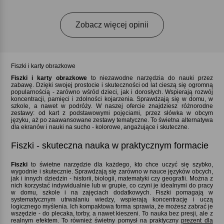
Zobacz więcej opinii
Fiszki i karty obrazkowe
Fiszki i karty obrazkowe
to niezawodne narzędzia do nauki przez
zabawę. Dzięki swojej prostocie i skuteczności od lat cieszą się ogromną
popularnością - zarówno wśród dzieci, jak i dorosłych. Wspierają rozwój
koncentracji, pamięci i zdolności kojarzenia. Sprawdzają się w domu, w
szkole, a nawet w podróży. W naszej ofercie znajdziesz różnorodne
zestawy: od kart z podstawowymi pojęciami, przez słówka w obcym
języku, aż po zaawansowane zestawy tematyczne. To świetna alternatywa
dla ekranów i nauki na sucho - kolorowe, angażujące i skuteczne.
Fiszki - skuteczna nauka w praktycznym formacie
Fiszki
to świetne narzędzie dla każdego, kto chce uczyć się szybko,
wygodnie i skutecznie. Sprawdzają się zarówno w nauce języków obcych,
jak i innych dziedzin - historii, biologii, matematyki czy geografii. Można z
nich korzystać indywidualnie lub w grupie, co czyni je idealnymi do pracy
w domu, szkole i na zajęciach dodatkowych. Fiszki pomagają w
systematycznym utrwalaniu wiedzy, wspierają koncentrację i uczą
logicznego myślenia. Ich kompaktowa forma sprawia, że możesz zabrać je
wszędzie - do plecaka, torby, a nawet kieszeni. To nauka bez presji, ale z
realnym efektem. To również świetny pomysł na praktyczny
prezent dla