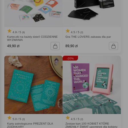
4.9 / 5
4.5 / 5
(8)
(2)
Karteczki na każdy dzień CODZIENNE
Gra THE LOVERS zabawa dla par
WYZWANIA
49,90 zł
89,90 zł
-20%
5.0 / 5
4.5 / 5
(2)
(2)
Karty astrologiczne PREZENT DLA
Zestaw kart 100 KOBIET KTÓRE
ZODIAKARY
ZMIENIŁY ŚWIAT upominek dla kobiety