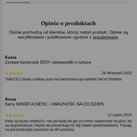
Opinie o produktach
Opinie pochodzą od klientów, którzy nabyli produkt. Opinie są
weryfikowane i publikowane zgodnie z
regulaminem
.
Kasia
Zestaw karteczek DOIY ciekawostki o sztuce
26 Wrzesień 2025
Tr&#232;s beau cadeau pour les personnes qui aiment l'art et l'histoire.
Anna
Karty MINDFULNESS - UWAŻNOŚĆ NA CO DZIEŃ
12 Lipiec 2025
Karty są dużej wielkości- nie jak karty do gry (co mnie zaskoczyło na plus, bo
są wygodniejsze i lepiej się prezentują niż się nawet spodziewałam). Pasują
na prezent/część prezentu na 40 urodziny