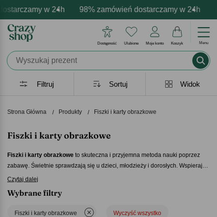
tarczamy w 24h
armowa personalizacja produktów
tywne emocje - zawsze udane prezenty
98% zamówień dostarczamy w 24h
Profesjonalna i darmowa p
Prezentujemy pozy
98
Menu
Dostępność
Ulubione
Moje konto
Koszyk
Filtruj
Sortuj
Widok
Strona Główna
Produkty
Fiszki i karty obrazkowe
Fiszki i karty obrazkowe
Fiszki i karty obrazkowe
to skuteczna i przyjemna metoda nauki poprzez
zabawę. Świetnie sprawdzają się u dzieci, młodzieży i dorosłych. Wspierają
rozwój pamięci, koncentracji i kojarzenia. W naszej ofercie znajdziesz
Czytaj dalej
zestawy idealne do nauki języków, pojęć i słówek.
Fiszki i karty obrazkowe
Wybrane filtry
to praktyczne narzędzie do nauki w domu, w szkole i w podróży! To świetny
wybór dla każdego, kto lubi uczyć się w aktywny i nowoczesny sposób.
Fiszki i karty obrazkowe
Wyczyść wszystko