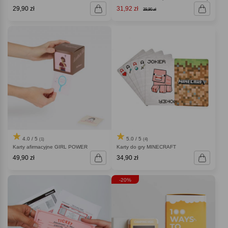
29,90 zł
31,92 zł
39,90 zł
4.0 / 5
5.0 / 5
(1)
(4)
Karty afirmacyjne GIRL POWER
Karty do gry MINECRAFT
49,90 zł
34,90 zł
-20%