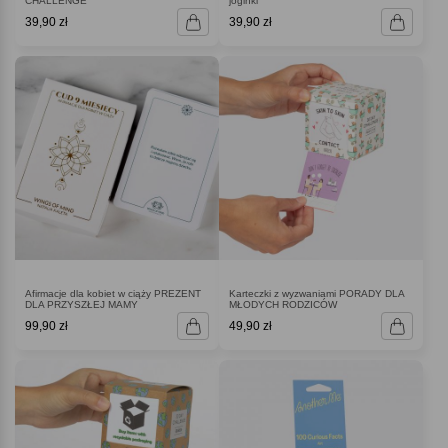
CHALLENGE
joginki
39,90 zł
39,90 zł
Afirmacje dla kobiet w ciąży PREZENT
Karteczki z wyzwaniami PORADY DLA
DLA PRZYSZŁEJ MAMY
MŁODYCH RODZICÓW
99,90 zł
49,90 zł