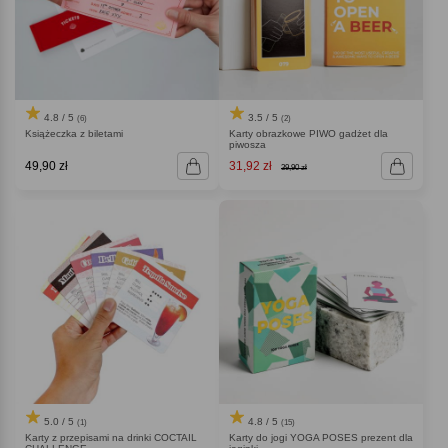
4.8 / 5
3.5 / 5
(6)
(2)
Książeczka z biletami
Karty obrazkowe PIWO gadżet dla
piwosza
49,90 zł
31,92 zł
39,90 zł
5.0 / 5
4.8 / 5
(1)
(15)
Karty z przepisami na drinki COCTAIL
Karty do jogi YOGA POSES prezent dla