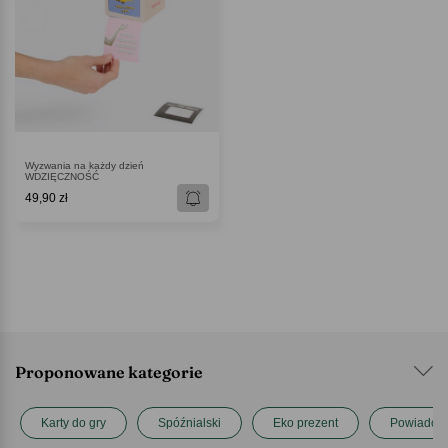
Wyzwania na każdy dzień
WDZIĘCZNOŚĆ
49,90 zł
Proponowane kategorie
Karty do gry
Spóźnialski
Eko prezent
Powiadomi