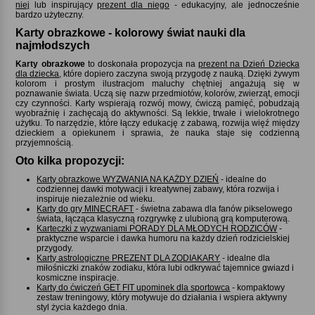
niej
lub inspirujący
prezent dla niego
- edukacyjny, ale jednocześnie
bardzo użyteczny.
Karty obrazkowe - kolorowy świat nauki dla
najmłodszych
Karty obrazkowe
to doskonała propozycja na
prezent na Dzień Dziecka
dla dziecka
, które dopiero zaczyna swoją przygodę z nauką. Dzięki żywym
kolorom i prostym ilustracjom maluchy chętniej angażują się w
poznawanie świata. Uczą się nazw przedmiotów, kolorów, zwierząt, emocji
czy czynności. Karty wspierają rozwój mowy, ćwiczą pamięć, pobudzają
wyobraźnię i zachęcają do aktywności. Są lekkie, trwałe i wielokrotnego
użytku. To narzędzie, które łączy edukację z zabawą, rozwija więź między
dzieckiem a opiekunem i sprawia, że nauka staje się codzienną
przyjemnością.
Oto kilka propozycji:
Karty obrazkowe WYZWANIA NA KAŻDY DZIEŃ
- idealne do
codziennej dawki motywacji i kreatywnej zabawy, która rozwija i
inspiruje niezależnie od wieku.
Karty do gry MINECRAFT
- świetna zabawa dla fanów pikselowego
świata, łącząca klasyczną rozgrywkę z ulubioną grą komputerową.
Karteczki z wyzwaniami PORADY DLA MŁODYCH RODZICÓW
-
praktyczne wsparcie i dawka humoru na każdy dzień rodzicielskiej
przygody.
Karty astrologiczne PREZENT DLA ZODIAKARY
- idealne dla
miłośniczki znaków zodiaku, która lubi odkrywać tajemnice gwiazd i
kosmiczne inspiracje.
Karty do ćwiczeń GET FIT upominek dla sportowca
- kompaktowy
zestaw treningowy, który motywuje do działania i wspiera aktywny
styl życia każdego dnia.