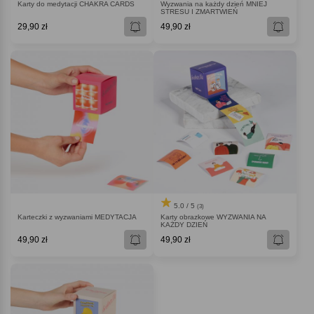
Karty do medytacji CHAKRA CARDS
Wyzwania na każdy dzień MNIEJ
STRESU I ZMARTWIEŃ
29,90 zł
49,90 zł
5.0 / 5
(3)
Karteczki z wyzwaniami MEDYTACJA
Karty obrazkowe WYZWANIA NA
KAŻDY DZIEŃ
49,90 zł
49,90 zł