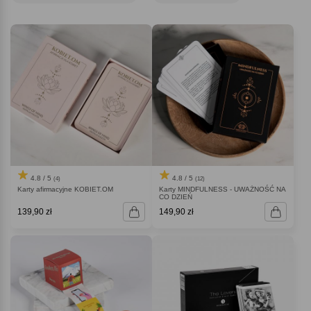
4.8 / 5
4.8 / 5
(4)
(12)
Karty afirmacyjne KOBIET.OM
Karty MINDFULNESS - UWAŻNOŚĆ NA
CO DZIEŃ
139,90 zł
149,90 zł