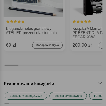
Elegancki notes granatowy
Książka A Man and 
ATELIER prezent dla studenta
PREZENT DLA FA
ZEGARKÓW
69 zł
209,90 zł
Dodaj do koszyka
Do
Proponowane kategorie
Bestsellery dla mężczyzn
Bestsellery na awans
Farmace