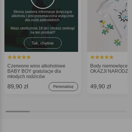
Strona zawiera informacje dotyczące
alkoholu i jest przeznaczona wyłącznie
dla osób pełnoletnich.
Masz ukończone 18 lat i chcesz zerknąć
na ten produkt
Tak, chętnie
Czerwone wino alkoholowe
Body niemowlęce
BABY BOY gratulacje dla
OKAZJI NARODZI
młodych rodziców
89,90 zł
49,90 zł
Personalizuj