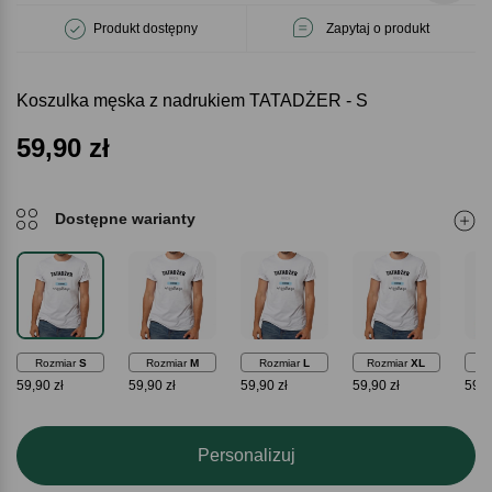
Produkt dostępny
Zapytaj o produkt
Koszulka męska z nadrukiem TATADŻER - S
59,90
zł
Dostępne warianty
Rozmiar
S
Rozmiar
M
Rozmiar
L
Rozmiar
XL
Ro
59,90 zł
59,90 zł
59,90 zł
59,90 zł
59,9
Personalizuj