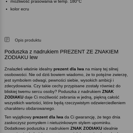
możliwość prasowania w temp. 180°C
kolor ecru
Opis produktu
Poduszka z nadrukiem PREZENT ZE ZNAKIEM
ZODIAKU lew
Znalazłeś właśnie idealny
prezent dla lwa
na miarę tej silnej
osobowości. Nie od dziś bowiem wiadomo, że to potężne zwierzę,
jest symbolem odwagi, pewności siebie, wysokich ambicji i
zdecydowania. Czy takie cechy przypisane zostały również do
bliskiej twemu sercu osoby? Poduszka z nadrukiem
ZNAK
ZODIAKU
daje Ci możliwość zebrania w jedną, piękną całość
wszystkich wartości, które będą rzeczywistym odzwierciedleniem
charakteru obdarowanego.
Ten wyjątkowy
prezent dla lwa
da Ci gwarancję, że tego dnia
zaskoczysz pomysłem i nietuzinkowym stylem upominku.
Dodatkowo poduszka z nadrukiem
ZNAK ZODIAKU
idealnie