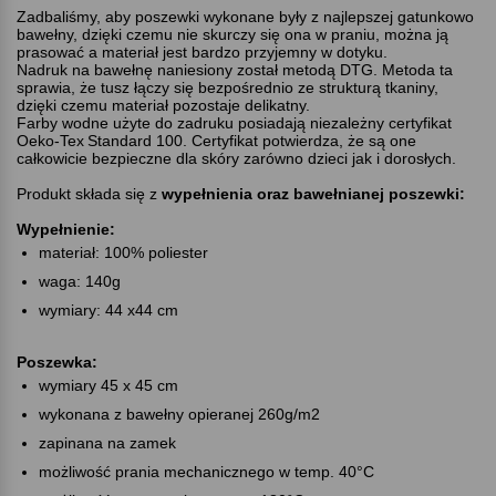
Zadbaliśmy, aby poszewki wykonane były z najlepszej gatunkowo
bawełny, dzięki czemu nie skurczy się ona w praniu, można ją
prasować a materiał jest bardzo przyjemny w dotyku.
Nadruk na bawełnę naniesiony został metodą DTG. Metoda ta
sprawia, że tusz łączy się bezpośrednio ze strukturą tkaniny,
dzięki czemu materiał pozostaje delikatny.
Farby wodne użyte do zadruku posiadają niezależny certyfikat
Oeko-Tex
Standard 100. Certyfikat potwierdza, że są one
całkowicie bezpieczne dla skóry zarówno dzieci jak i dorosłych.
Produkt składa się z
wypełnienia oraz bawełnianej poszewki:
Wypełnienie:
materiał: 100% poliester
waga: 140g
wymiary: 44 x44 cm
Poszewka:
wymiary 45 x 45 cm
wykonana z bawełny opieranej 260g/m2
zapinana na zamek
możliwość prania mechanicznego w temp. 40°C