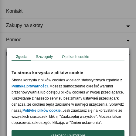
Kontakt
Zakupy na skróty
Pomoc
Regulaminy
Zgoda
Szczegóły
O plikach cookie
Ta strona korzysta z plików cookie
Akceptujemy płatności
Strona korzysta z plików cookies w celach statystycznych zgodnie z
Polityką prywatności
. Możesz samodzielnie określić warunki
przechowywania lub dostępu plików cookies w Twojej przeglądarce.
Korzystanie z naszego serwisu bez zmiany ustawień przeglądarki
oznacza, że cookies będą zapisane w pamięci urządzenia. Sprawdź
naszą
Politykę plików cookie
. Jeśli zgadzasz się na korzystanie ze
wszystkich ciasteczek, kliknij "Zaakceptuj wszystkie". Możesz także
Nasi partnerzy
dopasować zakres zgód klikając w "Zmień ustawienia".
Zaakceptuj wszystkie