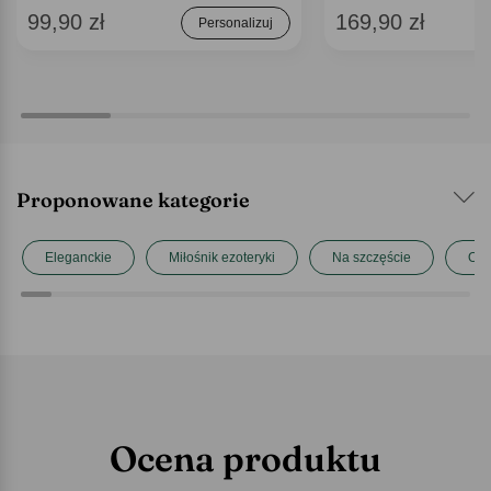
99,90 zł
169,90 zł
Personalizuj
Proponowane kategorie
Eleganckie
Miłośnik ezoteryki
Na szczęście
Ory
Ocena produktu