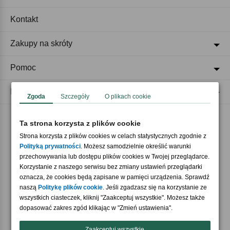
Kontakt
Zakupy na skróty
Pomoc
Regulaminy
Zgoda
Szczegóły
O plikach cookie
Ta strona korzysta z plików cookie
Akceptujemy płatności
Strona korzysta z plików cookies w celach statystycznych zgodnie z
Polityką prywatności
. Możesz samodzielnie określić warunki
przechowywania lub dostępu plików cookies w Twojej przeglądarce.
Korzystanie z naszego serwisu bez zmiany ustawień przeglądarki
oznacza, że cookies będą zapisane w pamięci urządzenia. Sprawdź
naszą
Politykę plików cookie
. Jeśli zgadzasz się na korzystanie ze
wszystkich ciasteczek, kliknij "Zaakceptuj wszystkie". Możesz także
Nasi partnerzy
dopasować zakres zgód klikając w "Zmień ustawienia".
Zaakceptuj wszystkie