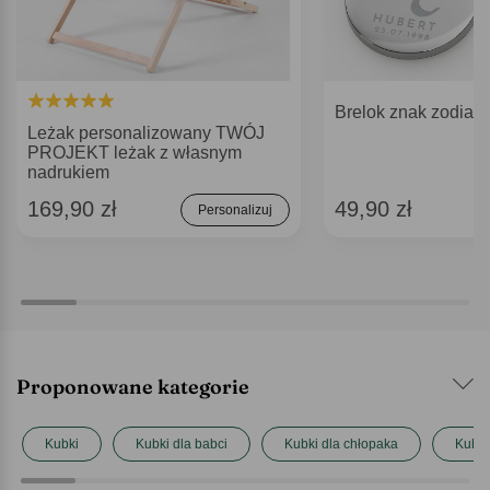
Brelok znak zodia
Leżak personalizowany TWÓJ
PROJEKT leżak z własnym
nadrukiem
169,90 zł
49,90 zł
Personalizuj
Proponowane kategorie
Kubki
Kubki dla babci
Kubki dla chłopaka
Kubki